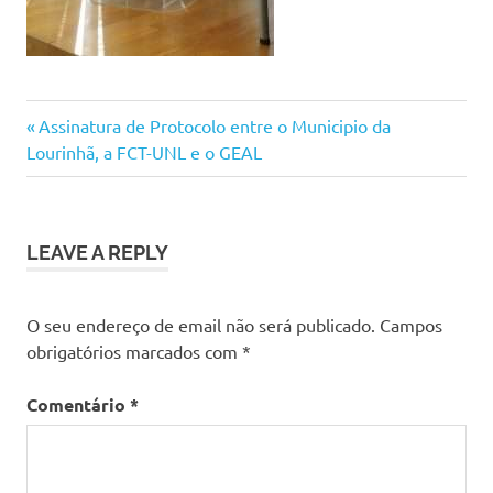
Previous
Navegação
Assinatura de Protocolo entre o Municipio da
Post:
Lourinhã, a FCT-UNL e o GEAL
de
artigos
LEAVE A REPLY
O seu endereço de email não será publicado.
Campos
obrigatórios marcados com
*
Comentário
*