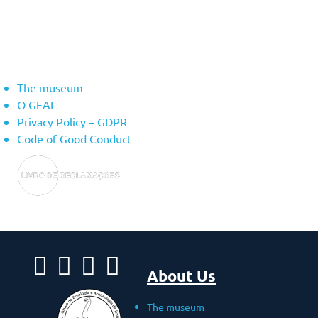
About Us
The museum
O GEAL
Privacy Policy – ​​GDPR
Code of Good Conduct
About Us
The museum