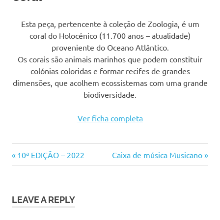
Esta peça, pertencente à coleção de Zoologia, é um
coral do Holocénico (11.700 anos – atualidade)
proveniente do Oceano Atlântico.
Os corais são animais marinhos que podem constituir
colónias coloridas e formar recifes de grandes
dimensões, que acolhem ecossistemas com uma grande
biodiversidade.
Ver ficha completa
Previous
Next
Navegação
10ª EDIÇÃO – 2022
Caixa de música Musicano
Post:
Post:
de
artigos
LEAVE A REPLY