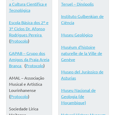
a Cultura Científica e
Teruel – Dinópolis
Tecnológica
Instituto Gulbenkian de
Escola Básica dos 2º e
Ciência
3º Ciclos Dr. Afonso
Rodrigues Pereira
Museu Geológico
(
Protocolo
)
Muséum d’histoire
GAPAB – Grupo dos
naturelle de la Ville de
Amigos da Praia Areia
Genève
Branca
(
Protocolo
)
Museo del Jurássico de
AMAL – Associação
Asturias
Musical e Artística
Lourinhanense
Museu Nacional de
(
Protocolo
)
Geologia (de
Moçambique)
Sociedade Lírica
Moitense
Natural History Museum