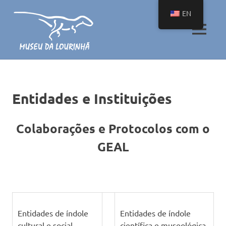
Skip
EN
to
content
MENU
O
maior
pequeno
museu
Entidades e Instituições
com
uma
coleção
Colaborações e Protocolos com o
única
de
GEAL
fósseis
de
dinossauros
Entidades de índole
Entidades de índole
cultural e social
científica e museológica