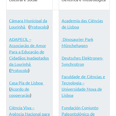
Câmara Municipal da
Academia das Ciências
Lourinhã
(
Protocolo
)
de Lisboa
ADAPECIL –
Dinosaurier Park
Associação de Amor
Münchehagen
Para a Educação de
Cidadãos Inadaptados
Deutsches Elektronen-
da Lourinhã
Synchrotron
(
Protocolo
)
Faculdade de Ciências e
Casa Pia de Lisboa
Tecnologia –
(
Acordo de
Universidade Nova de
cooperação
)
Lisboa
Ciência Viva –
Fundación Conjunto
Agência Nacional para
Paleontológico de