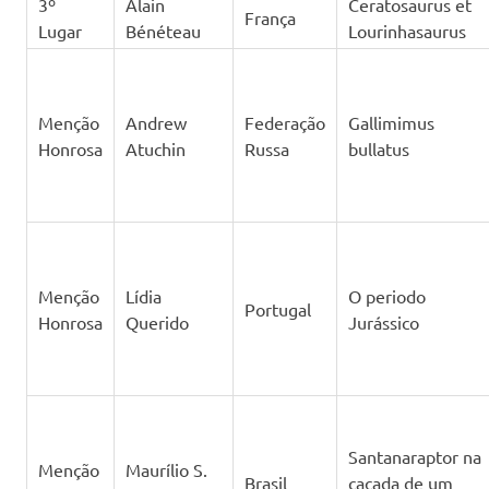
3º
Alain
Ceratosaurus et
França
Lugar
Bénéteau
Lourinhasaurus
Menção
Andrew
Federação
Gallimimus
Honrosa
Atuchin
Russa
bullatus
Menção
Lídia
O periodo
Portugal
Honrosa
Querido
Jurássico
Santanaraptor na
Menção
Maurílio S.
Brasil
caçada de um