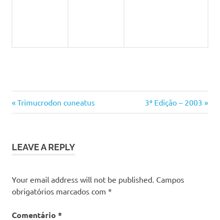
Previous
Next
Navegação
Trimucrodon cuneatus
3ª Edição – 2003
Post:
Post:
de
artigos
LEAVE A REPLY
Your email address will not be published.
Campos
obrigatórios marcados com
*
Comentário
*