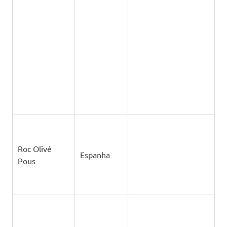
Rocío Zapata
México
Treviño