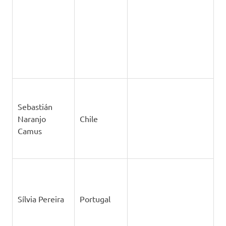
Estados
Steven
Unidos da
Bentley
América