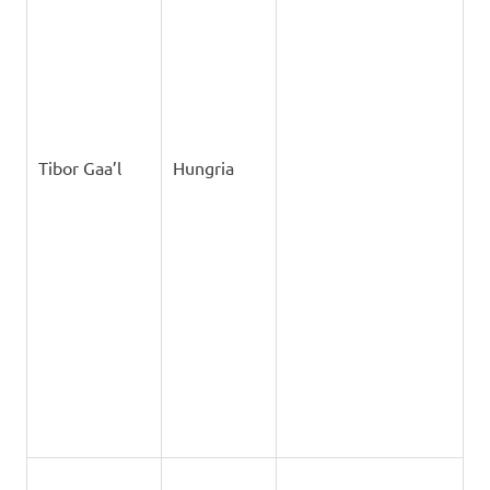
Tuomas
Finlândia
Koivurinne