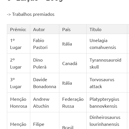
-> Trabalhos premiados
Prémio:
Autor
País
Título
1º
Fabio
Unelagia
Itália
Lugar
Pastori
comahuensis
2º
Dino
Tyrannosauroid
Canadá
Lugar
Pulerà
skull
3º
Davide
Torvosaurus
Itália
Lugar
Bonadonna
attack
Menção
Andrew
Federação
Platypterygius
Honrosa
Atuchin
Russa
bannovkensis
Dinheirosaurus
Menção
Filipe
lourinhanensis
Brasil