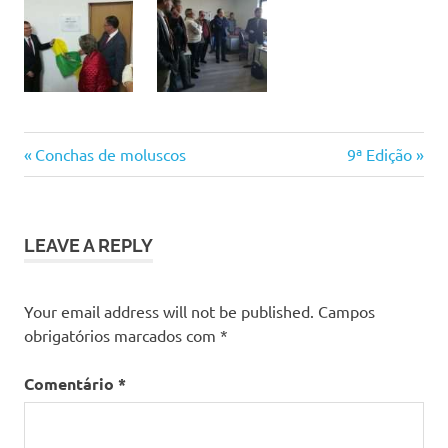
Previous
Next
Navegação
Conchas de moluscos
9ª Edição
Post:
Post:
de
artigos
LEAVE A REPLY
Your email address will not be published.
Campos
obrigatórios marcados com
*
Comentário
*